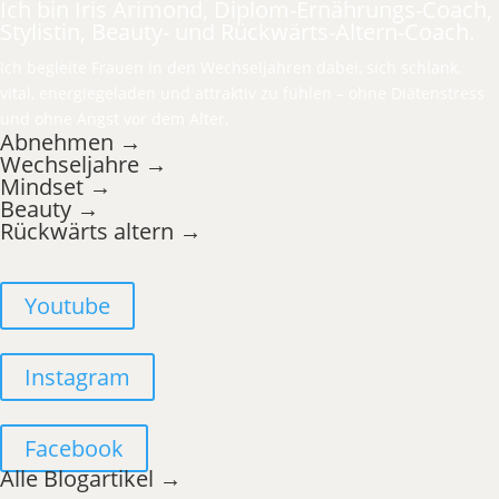
Ich bin Iris Arimond, Diplom-Ernährungs-Coach,
Stylistin, Beauty- und Rückwärts-Altern-Coach.
Ich begleite Frauen in den Wechseljahren dabei, sich schlank,
vital, energiegeladen und attraktiv zu fühlen – ohne Diätenstress
und ohne Angst vor dem Alter.
Abnehmen →
Wechseljahre →
Mindset →
Beauty →
Rückwärts altern →
Youtube
Instagram
Facebook
Alle Blogartikel →