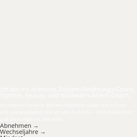
Ich bin Iris Arimond, Diplom-Ernährungs-Coach,
Stylistin, Beauty- und Rückwärts-Altern-Coach.
Ich begleite Frauen in den Wechseljahren dabei, sich schlank,
vital, energiegeladen und attraktiv zu fühlen – ohne Diätenstress
und ohne Angst vor dem Alter.
Abnehmen →
Wechseljahre →