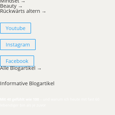
Mindset →
Beauty →
Rückwärts altern →
Youtube
Instagram
Facebook
Alle Blogartikel →
Informative Blogartikel
Mit 40 gefühlt wie 100
– und warum ich heute mit fast 60
lebendiger bin als je zuvor