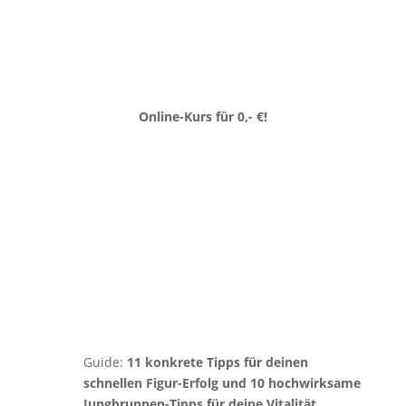
Online-Kurs für 0,- €!
Iss dich jung!
Hol dir die Energie und die Figur
zurück, mit der du dich endlich
wohlfühlst.
Online-Kurs „Iss dich jung!“: Die Basis für
deine Transformation (Wert 0 €).
Guide:
11 konkrete Tipps für deinen
schnellen Figur-Erfolg und 10 hochwirksame
Jungbrunnen-Tipps für deine Vitalität.