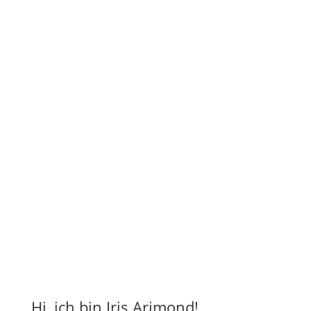
Hi, ich bin Iris Arimond!