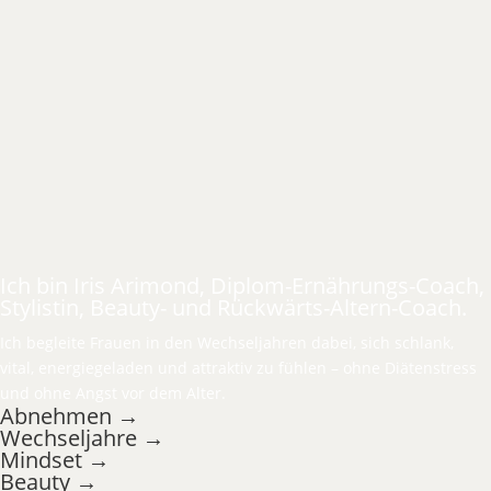
Ich bin Iris Arimond, Diplom-Ernährungs-Coach,
Stylistin, Beauty- und Rückwärts-Altern-Coach.
Ich begleite Frauen in den Wechseljahren dabei, sich schlank,
vital, energiegeladen und attraktiv zu fühlen – ohne Diätenstress
und ohne Angst vor dem Alter.
Abnehmen →
Wechseljahre →
Mindset →
Beauty →