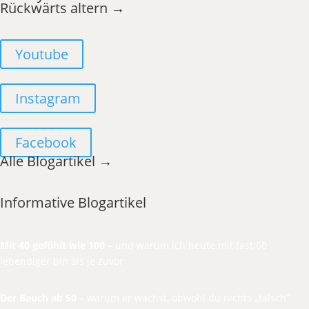
Rückwärts altern →
Youtube
Instagram
Facebook
Alle Blogartikel →
Informative Blogartikel
Mit 40 gefühlt wie 100
– und warum ich heute mit fast 60
lebendiger bin als je zuvor
Der Bauch ab 50
– warum er wächst, obwohl du nichts „falsch“