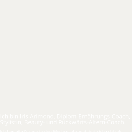
Ich bin Iris Arimond, Diplom-Ernährungs-Coach,
Stylistin, Beauty- und Rückwärts-Altern-Coach.
Ich begleite Frauen in den Wechseljahren dabei, sich schlank,