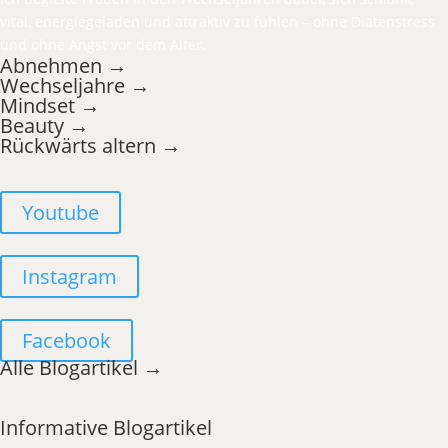
vital, energiegeladen und attraktiv zu fühlen – ohne Diätenstress
und ohne Angst vor dem Alter.
Abnehmen →
Wechseljahre →
Mindset →
Beauty →
Rückwärts altern →
Youtube
Instagram
Facebook
Alle Blogartikel →
Informative Blogartikel