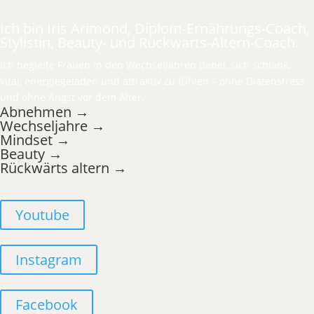
Ich bin Iris Arimond, Diplom-Ernährungs-Coach,
Stylistin, Beauty- und Rückwärts-Altern-Coach.
Ich begleite Frauen in den Wechseljahren dabei, sich schlank,
vital, energiegeladen und attraktiv zu fühlen – ohne Diätenstress
und ohne Angst vor dem Alter.
Abnehmen →
Wechseljahre →
Mindset →
Beauty →
Rückwärts altern →
Youtube
Instagram
Facebook