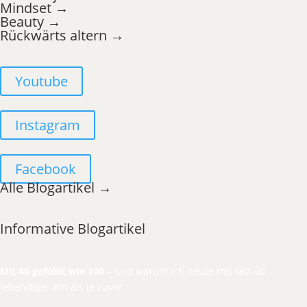
Mindset →
Beauty →
Rückwärts altern →
Youtube
Instagram
Facebook
Alle Blogartikel →
Informative Blogartikel
Mit 40 gefühlt wie 100
– und warum ich heute mit fast 60
lebendiger bin als je zuvor