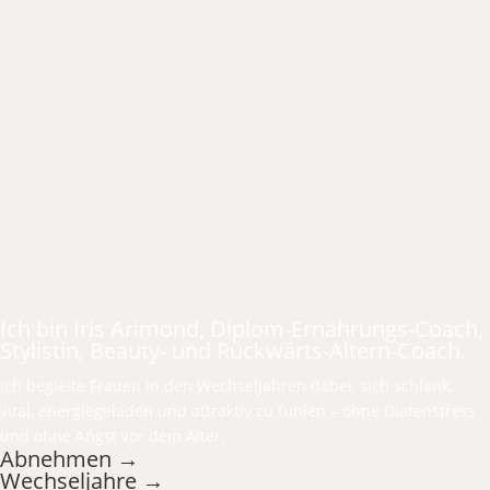
Ich bin Iris Arimond, Diplom-Ernährungs-Coach,
Stylistin, Beauty- und Rückwärts-Altern-Coach.
Ich begleite Frauen in den Wechseljahren dabei, sich schlank,
vital, energiegeladen und attraktiv zu fühlen – ohne Diätenstress
und ohne Angst vor dem Alter.
Abnehmen →
Wechseljahre →