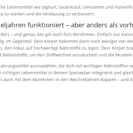
che Lebensmittel wie Joghurt, Sauerkraut, Leinsamen und Hülsenfr
ora zu stärken und die Verdauung zu verbessern.
ljahren funktioniert – aber anders als vorh
nders – und genau das gilt auch fürs Abnehmen. Einfach nur Kalor
olg. Im Gegenteil: Dein Körper bekommt dann noch weniger von de
es, den Fokus auf hochwertige Nährstoffe zu legen. Dein Körper br
d Ballaststoffe, um den Stoffwechsel anzukurbeln und die Muskeln 
, Nahrungsmittel auszuwählen, die dich mit wichtigen Nährstoffen v
e richtigen Lebensmittel in deinen Speiseplan integrierst und gleic
 es auch mit dem Abnehmen in den Wechseljahren klappen – und du