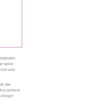
rschwinden
er keine
annst und
kt, der
ut verlierst:
n Körper