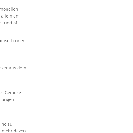
rmonellen
r allem am
t und oft
emüse können
ucker aus dem
aus Gemüse
mlungen.
eine zu
du mehr davon