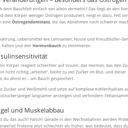
h dein Bauchfett einfach von allein vermehrt? Das liegt an den ho
dein Körper weniger Östrogen produziert, neigt er dazu, Fett vo
m eine
Östrogendominanz
, die das Abnehmen noch schwerer mach
nährung. Lebensmittel wie Leinsamen, Nüsse und Kreuzblütler-G
zu halten und den
Hormonbauch
zu minimieren.
ulinsensitivität
in Körper reagiert schlechter auf Insulin, das Hormon, das den Z
in nicht richtig „arbeitet“, bleibt zu viel Zucker im Blut, und dieser
ja, du ahnst es – am Bauch gespeichert.
ie Zucker und Weißmehl) und setze auf komplexe Kohlenhydrate 
Blutzuckerspiegel langsamer ansteigen und verhindern Fettansam
gel und Muskelabbau
kst du das auch? Falsch! Gerade in den Wechseljahren werden Prot
wertet Proteine jetzt schlechter als früher, was bedeutet, dass 