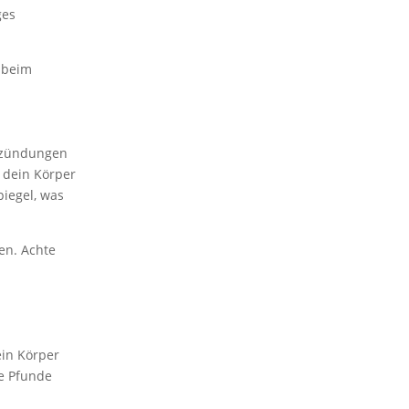
ges
r beim
ntzündungen
s dein Körper
piegel, was
en. Achte
ein Körper
ie Pfunde