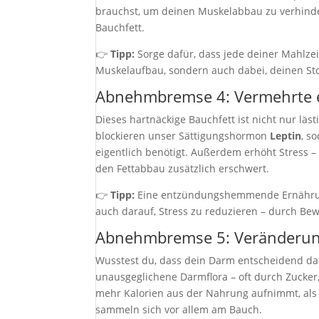
brauchst, um deinen Muskelabbau zu verhinde
Bauchfett.
👉
Tipp:
Sorge dafür, dass jede deiner Mahlzeit
Muskelaufbau, sondern auch dabei, deinen St
Abnehmbremse 4: Vermehrte e
Dieses hartnäckige Bauchfett ist nicht nur l
blockieren unser Sättigungshormon
Leptin
, s
eigentlich benötigt. Außerdem erhöht Stress –
den Fettabbau zusätzlich erschwert.
👉
Tipp:
Eine entzündungshemmende Ernährung
auch darauf, Stress zu reduzieren – durch B
Abnehmbremse 5: Veränderun
Wusstest du, dass dein Darm entscheidend daf
unausgeglichene Darmflora – oft durch Zucker,
mehr Kalorien aus der Nahrung aufnimmt, als 
sammeln sich vor allem am Bauch.