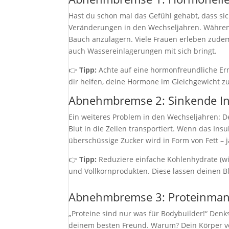
Hast du schon mal das Gefühl gehabt, dass sic
Veränderungen in den Wechseljahren. Während 
Bauch anzulagern. Viele Frauen erleben zude
auch Wassereinlagerungen mit sich bringt.
👉
Tipp:
Achte auf eine hormonfreundliche Er
dir helfen, deine Hormone im Gleichgewicht 
Abnehmbremse 2: Sinkende Ins
Ein weiteres Problem in den Wechseljahren: De
Blut in die Zellen transportiert. Wenn das Insul
überschüssige Zucker wird in Form von Fett – 
👉
Tipp:
Reduziere einfache Kohlenhydrate (w
und Vollkornprodukten. Diese lassen deinen 
Abnehmbremse 3: Proteinman
„Proteine sind nur was für Bodybuilder!“ Den
deinem besten Freund. Warum? Dein Körper ver