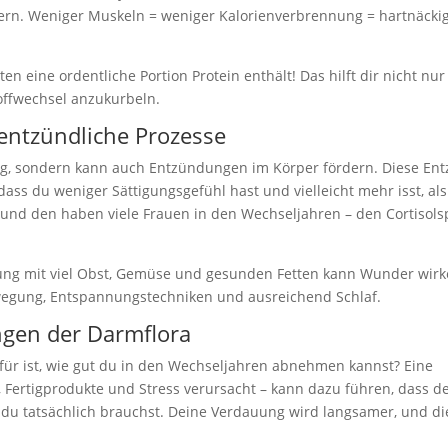
rn. Weniger Muskeln = weniger Kalorienverbrennung = hartnäcki
en eine ordentliche Portion Protein enthält! Das hilft dir nicht nu
offwechsel anzukurbeln.
ntzündliche Prozesse
ästig, sondern kann auch Entzündungen im Körper fördern. Diese E
odass du weniger Sättigungsgefühl hast und vielleicht mehr isst, al
 und den haben viele Frauen in den Wechseljahren – den Cortisols
 mit viel Obst, Gemüse und gesunden Fetten kann Wunder wirk
ewegung, Entspannungstechniken und ausreichend Schlaf.
gen der Darmflora
ür ist, wie gut du in den Wechseljahren abnehmen kannst? Eine
 Fertigprodukte und Stress verursacht – kann dazu führen, dass d
du tatsächlich brauchst. Deine Verdauung wird langsamer, und d