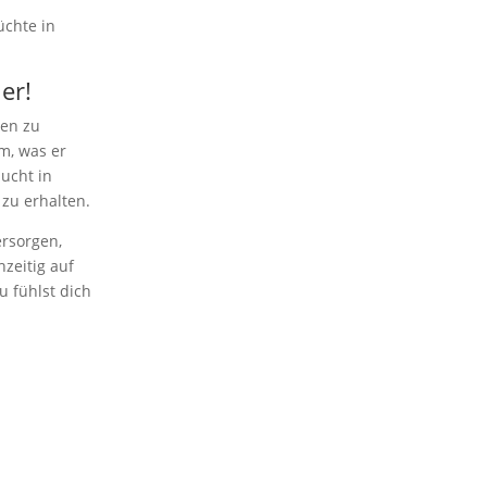
üchte in
er!
ien zu
m, was er
aucht in
zu erhalten.
ersorgen,
hzeitig auf
 fühlst dich