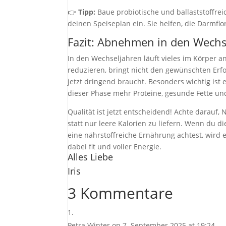
👉
Tipp:
Baue probiotische und ballaststoffrei
deinen Speiseplan ein. Sie helfen, die Darmfl
Fazit: Abnehmen in den Wechse
In den Wechseljahren läuft vieles im Körper a
reduzieren, bringt nicht den gewünschten Erf
jetzt dringend braucht. Besonders wichtig ist 
dieser Phase mehr Proteine, gesunde Fette un
Qualität ist jetzt entscheidend! Achte darauf
statt nur leere Kalorien zu liefern. Wenn du di
eine nährstoffreiche Ernährung achtest, wird
dabei fit und voller Energie.
Alles Liebe
Iris
3 Kommentare
Petra Winter
on 7. September 2025 at 19:24