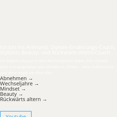
Ich bin Iris Arimond, Diplom-Ernährungs-Coach,
Stylistin, Beauty- und Rückwärts-Altern-Coach.
Ich begleite Frauen in den Wechseljahren dabei, sich schlank,
vital, energiegeladen und attraktiv zu fühlen – ohne Diätenstress
und ohne Angst vor dem Alter.
Abnehmen →
Wechseljahre →
Mindset →
Beauty →
Rückwärts altern →
Youtube