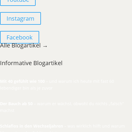
Instagram
Facebook
Alle Blogartikel →
Informative Blogartikel
Mit 40 gefühlt wie 100
– und warum ich heute mit fast 60
lebendiger bin als je zuvor
Der Bauch ab 50
– warum er wächst, obwohl du nichts „falsch“
machst
Schlaflos in den Wechseljahren
– was wirklich hilft und warum