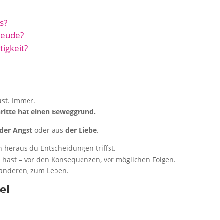
s?
reude?
igkeit?
?
ust. Immer.
hritte hat einen Beweggrund.
der Angst
oder aus
der Liebe
.
 heraus du Entscheidungen triffst.
s hast – vor den Konsequenzen, vor möglichen Folgen.
u anderen, zum Leben.
el