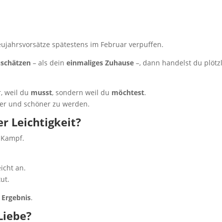
ujahrsvorsätze spätestens im Februar verpuffen.
uschätzen
– als dein
einmaliges Zuhause
–, dann handelst du plötz
, weil du
musst
, sondern weil du
möchtest
.
icher und schöner zu werden.
r Leichtigkeit?
n Kampf.
eicht an.
tut.
s
Ergebnis
.
Liebe?