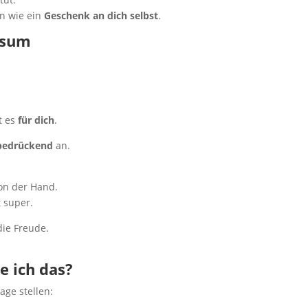
rn wie ein
Geschenk an dich selbst
.
rsum
t es
für dich
.
bedrückend
an.
 von der Hand.
t super.
die Freude.
e ich das?
age stellen: