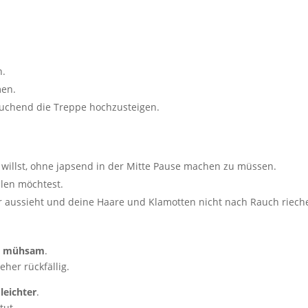
n.
men.
euchend die Treppe hochzusteigen.
willst, ohne japsend in der Mitte Pause machen zu müssen.
hlen möchtest.
er aussieht und deine Haare und Klamotten nicht nach Rauch riech
d mühsam
.
her rückfällig.
 leichter
.
tut.