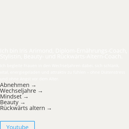
Ich bin Iris Arimond, Diplom-Ernährungs-Coach,
Stylistin, Beauty- und Rückwärts-Altern-Coach.
Ich begleite Frauen in den Wechseljahren dabei, sich schlank,
vital, energiegeladen und attraktiv zu fühlen – ohne Diätenstress
und ohne Angst vor dem Alter.
Abnehmen →
Wechseljahre →
Mindset →
Beauty →
Rückwärts altern →
Youtube