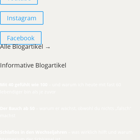
Instagram
Facebook
Alle Blogartikel →
Informative Blogartikel
Mit 40 gefühlt wie 100
– und warum ich heute mit fast 60
lebendiger bin als je zuvor
Der Bauch ab 50
– warum er wächst, obwohl du nichts „falsch“
machst
Schlaflos in den Wechseljahren
– was wirklich hilft und warum
Magnesium der Schlüssel ist